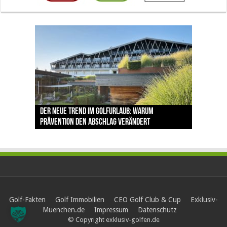
The Open 2026 in Royal Birkdale: Warum der
Der neue Trend im Golfurlaub: Warum
Luštica Bay baut Montenegros erste Golf-
Vom 85. Platz zur Claret Jug: Neuseeländer
Claret Jug: Warum Scottie Scheffler die
traditionsreiche Linksplatz zu den größten
Prävention den Abschlag verändert
Community weiter aus
schreibt bei The Open Geschichte
berühmteste Golftrophäe zurückgeben muss
Herausforderungen im Golfsport zählt
Golf-Fakten
Golf Immobilien
CEO Golf Club & Cup
Exklusiv-
Muenchen.de
Impressum
Datenschutz
© Copyright exklusiv-golfen.de