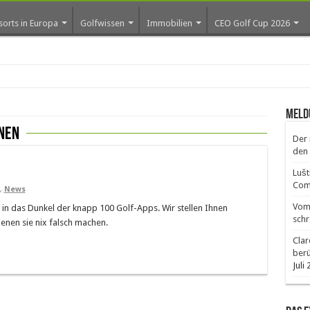
sorts in Europa
Golfwissen
Immobilien
CEO Golf Cup 2026
os er
Meld
onen
Der 
den 
Lušt
Comm
,
News
Vom 
 in das Dunkel der knapp 100 Golf-Apps. Wir stellen Ihnen
schr
enen sie nix falsch machen.
Clar
ber
Juli