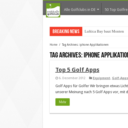
Alle Golfclubs in DE
50 Top Golfre
Breaking News
Luštica Bay baut Montenegr
Home
/
Tag Archives: iphone Applikationen
Tag Archives:
iphone Applikati
Top 5 Golf Apps
6. Dezember 2012
Equipment
,
Golf-Apps
Golf Apps für Golfer Wir bringen etwas Licht
unserer Meinung nach 5 Golf Apps vor, mit d
Mehr