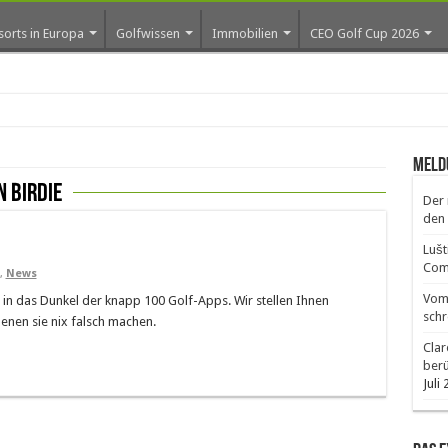
sorts in Europa
Golfwissen
Immobilien
CEO Golf Cup 2026
ros e
Meld
n Birdie
Der 
den 
Lušt
Comm
,
News
Vom 
 in das Dunkel der knapp 100 Golf-Apps. Wir stellen Ihnen
schr
enen sie nix falsch machen.
Clar
ber
Juli