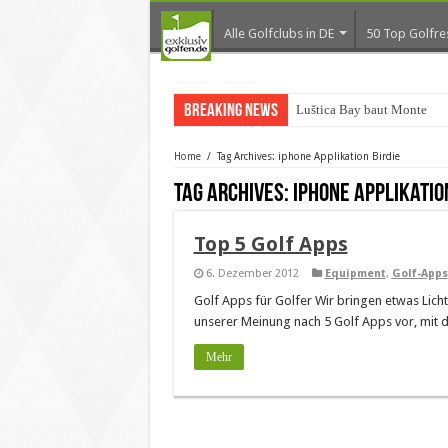
Alle Golfclubs in DE
50 Top Golfre
Breaking News
Luštica Bay baut Monteneg
Home
/
Tag Archives: iphone Applikation Birdie
Tag Archives:
iphone Applikatio
Top 5 Golf Apps
6. Dezember 2012
Equipment
,
Golf-Apps
Golf Apps für Golfer Wir bringen etwas Licht
unserer Meinung nach 5 Golf Apps vor, mit d
Mehr