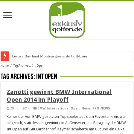
Luštica Bay baut Montenegros erste Golf-Communi
Home
/
Tag Archives: Int Open
Tag Archives:
Int Open
Zanotti gewinnt BMW International
Open 2014 im Playoff
29. Juni 2014
BMW International Open
,
News
,
PRO-NEWS
Keiner der von BMW gesetzten Topspieler aus dem Favoritenkreis war
siegreich, stattdessen gewinnt ein Außenseiter aus Paraguay die BMW
Int Open auf Gut Lärchenhof. Kaymer scheiterte am Cut und ein Cejka