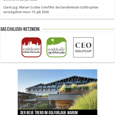
Claret Jug: Warum Scottie Scheffler die berühmteste Golftrophäe
zurückgeben muss
15. Juli 2026
Das Exklusiv-Netzwerk
The Open 2026 in Royal Birkdale: Warum der
Der neue Trend im Golfurlaub: Warum
Luštica Bay baut Montenegros erste Golf-
Vom 85. Platz zur Claret Jug: Neuseeländer
Claret Jug: Warum Scottie Scheffler die
traditionsreiche Linksplatz zu den größten