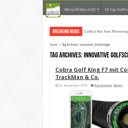
Alle Golfclubs in DE
50 Top Golfre
Breaking News
Luštica Bay baut Montenegr
Home
/
Tag Archives: innovative Golfschläger
Tag Archives:
innovative Golfs
Cobra Golf King F7 mit C
TrackMan & Co.
22. November 2016
Equipment
,
News