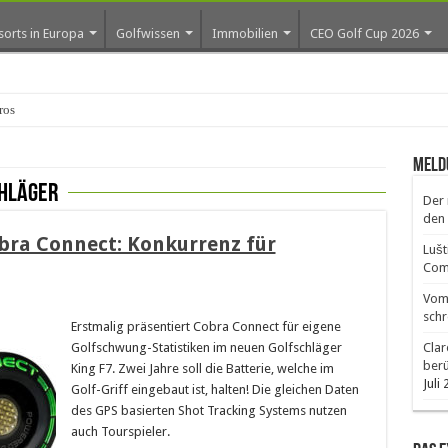
sorts in Europa
Golfwissen
Immobilien
CEO Golf Cup 2026
os erste Go
Meld
chläger
Der 
den 
obra Connect: Konkurrenz für
Lušt
Comm
Vom 
schr
Erstmalig präsentiert Cobra Connect für eigene
Golfschwung-Statistiken im neuen Golfschläger
Clar
ber
King F7. Zwei Jahre soll die Batterie, welche im
Juli
Golf-Griff eingebaut ist, halten! Die gleichen Daten
des GPS basierten Shot Tracking Systems nutzen
auch Tourspieler.