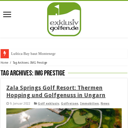
Luštica Bay baut Montenegros ers
Home
/
Tag Archives: IMG Prestige
Tag Archives:
IMG Prestige
Zala Springs Golf Resort: Thermen
Hopping und Golfgenuss in Ungarn
9. Januar 2022
Golf exklusiv
,
Golfreisen
,
Immobilien
,
News