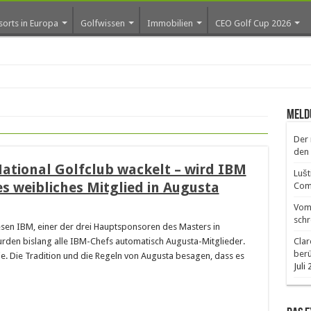
sorts in Europa
Golfwissen
Immobilien
CEO Golf Cup 2026
os er
Meld
Der 
den 
tional Golfclub wackelt – wird IBM
Lušt
s weibliches Mitglied in Augusta
Comm
Vom 
schr
iesen IBM, einer der drei Hauptsponsoren des Masters in
den bislang alle IBM-Chefs automatisch Augusta-Mitglieder.
Clar
ber
ie. Die Tradition und die Regeln von Augusta besagen, dass es
Juli