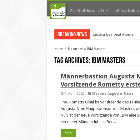
Alle Golfclubs in DE
50 Top Golfre
Breaking News
Luštica Bay baut Montenegr
Home
/
Tag Archives: IBM Masters
Tag Archives:
IBM Masters
Männerbastion Augusta Na
Vorsitzende Rometty erste
4. April 2012
Masters Augusta
,
News
Frau Rometty Ginni ist Vorsitzende des IT-R
Augusta. Vom Hauptsponsor des Masters wur
Nun ist der neue Vorsitzende von IBM eine S
ein reiner Männerclub ist. Bei ...
Mehr