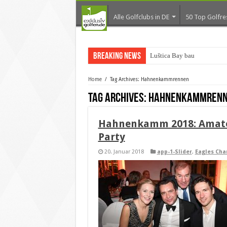
Alle Golfclubs in DE
50 Top Golfre
Breaking News
Luštica Bay baut Monten
Home
/
Tag Archives: Hahnenkammrennen
Tag Archives:
Hahnenkammren
Hahnenkamm 2018: Amate
Party
20. Januar 2018
app-1-Slider
,
Eagles Char