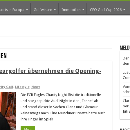
sorts in Europa
Golfwissen
Immobilien
CEO Golf Cup 2026
Meld
nen
Der 
den 
urgolfer übernehmen die Opening-
Lušt
Comm
Vom 
ity Golf
,
Lifestyle
,
News
schr
Die FCR Eagles Charity Night löst die traditionelle
und stargespickte Audi Night in der „Tenne“ ab –
Clar
ber
und stand dieser in Sachen Glanz und Glamour
Juli
keineswegs nach. Eine Münchner Proette hatte auch
ihre Finger im Spiel!
Mehr