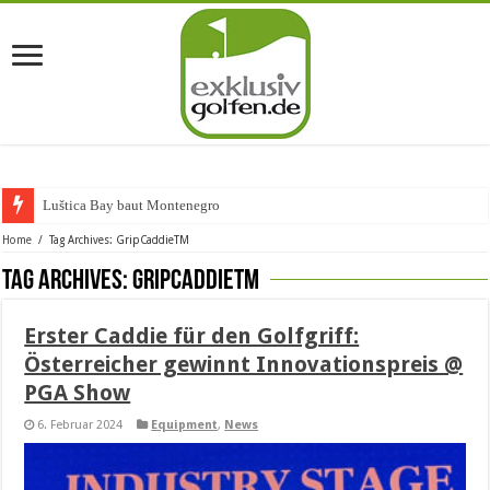
Luštica Bay baut Montenegros erste
Home
/
Tag Archives: GripCaddieTM
Tag Archives:
GripCaddieTM
Erster Caddie für den Golfgriff:
Österreicher gewinnt Innovationspreis @
PGA Show
6. Februar 2024
Equipment
,
News