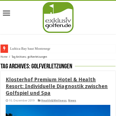
Luštica Bay baut Montenegros er
Home
/
Tag Archives: golfverletzungen
Tag Archives:
golfverletzungen
Klosterhof Premium Hotel & Health
Resort: Individuelle Diagnostik zwischen
Golfspiel und Spa
10. Dezember 2019
Health&Wellness
,
News