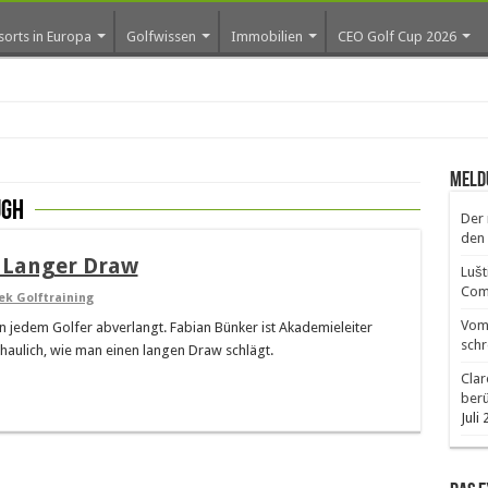
sorts in Europa
Golfwissen
Immobilien
CEO Golf Cup 2026
ros
Meld
ugh
Der 
den 
: Langer Draw
Lušt
Comm
ek Golftraining
Vom 
 jedem Golfer abverlangt. Fabian Bünker ist Akademieleiter
schr
chaulich, wie man einen langen Draw schlägt.
Clar
ber
Juli