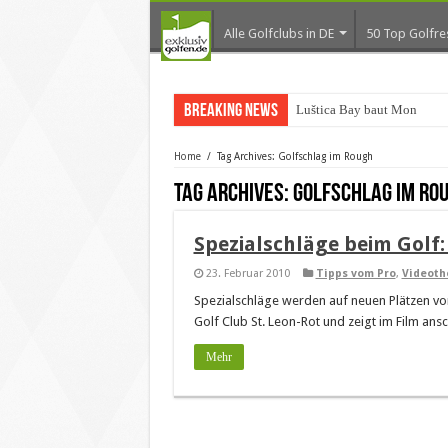
Alle Golfclubs in DE
50 Top Golfre
Breaking News
Luštica Bay baut Monteneg
Home
/
Tag Archives: Golfschlag im Rough
Tag Archives:
Golfschlag im Ro
Spezialschläge beim Golf
23. Februar 2010
Tipps vom Pro
,
Videoth
Spezialschläge werden auf neuen Plätzen von
Golf Club St. Leon-Rot und zeigt im Film ans
Mehr