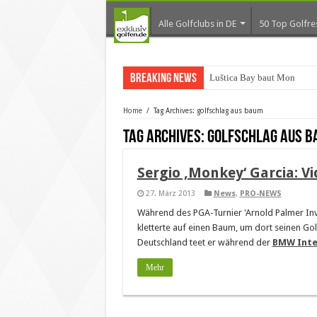
Alle Golfclubs in DE
50 Top Golfre
Breaking News
Luštica Bay baut Monteneg
Home
/
Tag Archives: golfschlag aus baum
Tag Archives:
golfschlag aus b
Sergio ‚Monkey‘ Garcia: V
27. März 2013
News
,
PRO-NEWS
Während des PGA-Turnier 'Arnold Palmer Invi
kletterte auf einen Baum, um dort seinen Gol
Deutschland teet er während der
BMW Inte
Mehr