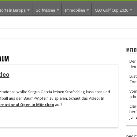
sorts in Europa
Golfwissen
Immobilien
CEO Golf Cup 2026
ros
Meld
aum
Der 
den 
ideo
Lušt
Comm
Vom 
tational' wollte Sergio Garcia keinen Strafschlag kassieren und
schr
fball aus den Baum-Wipfeln zu spielen. Schaut das Video! In
rnational Open in München
auf!
Clar
ber
Juli