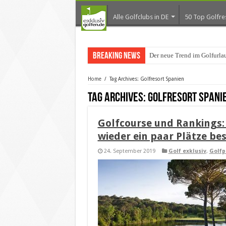
Alle Golfclubs in DE
50 Top Golfre
Breaking News
Der neue Trend im Golfurl
Home
/
Tag Archives: Golfresort Spanien
Tag Archives:
Golfresort Spani
Golfcourse und Rankings:
wieder ein paar Plätze bes
24. September 2019
Golf exklusiv
,
Golfp