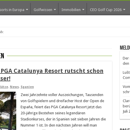
sorts in Europa
Golfwissen
Immobilien
CEO Golf Cup 2026
aub: Warum
Meld
en
Der 
den 
 PGA Catalunya Resort rutscht schon
Lušt
ser!
Comm
Vom 
lätze
,
News
,
Spanien
schr
Zwei Jahrzehnte voller Auszeichungen, Tausenden
von Golfspielern und dreifacher Host der Open de
Clar
ber
España, feiert das PGA Catalunya Resort jetzt das
Juli
20-jährige Bestehen seines legendären
Stadionkurses, der in Spanien seit sieben Jahren die
Nummer 1 ist. In den nächsten Jahren will man