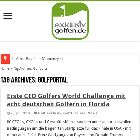
Luštica Bay baut Montenegros er
Home
/
Tag Archives: Golfportal
Tag Archives:
Golfportal
Erste CEO Golfers World Challenge mit
acht deutschen Golfern in Florida
29. Juli 2010
Golf exklusiv
,
Golfturniere
,
News
80 CEO´s, CXO´s und Geschäftsführer spielten unter anspruchsvollen
Bedingungen um die begehrten Startplätze für das Finale in USA - mit
dabei auch S.K.H. Prinz Wolfgang von Bayern und Donald Trumps