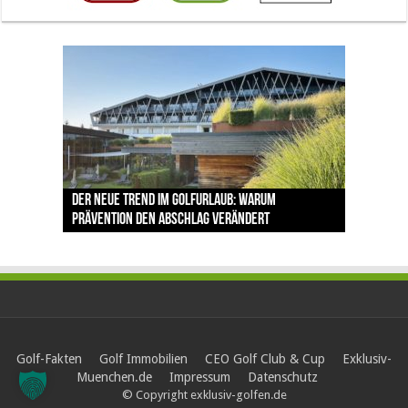
The Open 2026 in Royal Birkdale: Warum der
Der neue Trend im Golfurlaub: Warum
Luštica Bay baut Montenegros erste Golf-
Vom 85. Platz zur Claret Jug: Neuseeländer
Claret Jug: Warum Scottie Scheffler die
traditionsreiche Linksplatz zu den größten
Prävention den Abschlag verändert
Community weiter aus
schreibt bei The Open Geschichte
berühmteste Golftrophäe zurückgeben muss
Herausforderungen im Golfsport zählt
Golf-Fakten
Golf Immobilien
CEO Golf Club & Cup
Exklusiv-
Muenchen.de
Impressum
Datenschutz
© Copyright exklusiv-golfen.de