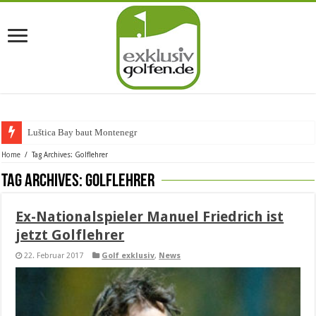
Luštica Bay baut Montenegros ers
Home
/
Tag Archives: Golflehrer
Tag Archives:
Golflehrer
Ex-Nationalspieler Manuel Friedrich ist
jetzt Golflehrer
22. Februar 2017
Golf exklusiv
,
News