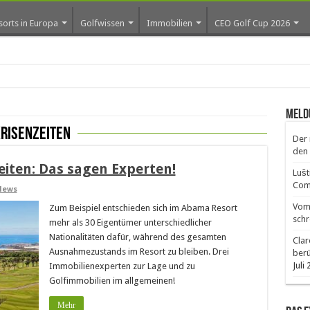
sorts in Europa
Golfwissen
Immobilien
CEO Golf Cup 2026
ros e
Meld
Krisenzeiten
Der 
den 
eiten: Das sagen Experten!
Lušt
Comm
News
Vom 
Zum Beispiel entschieden sich im Abama Resort
schr
mehr als 30 Eigentümer unterschiedlicher
Nationalitäten dafür, während des gesamten
Clar
Ausnahmezustands im Resort zu bleiben. Drei
ber
Juli
Immobilienexperten zur Lage und zu
Golfimmobilien im allgemeinen!
Mehr