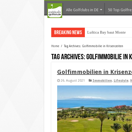
Alle Golfclubs in DE
50 Top Golfre
Breaking News
Luštica Bay baut Monteneg
Home
/
Tag Archives: Golfimmobilie in Krisenzeiten
Tag Archives:
Golfimmobilie in 
Golfimmobilien in Krisenz
26. August 2021
Immobilien
,
Lifestyle
,