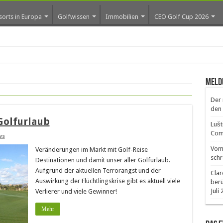
sorts in Europa
Golfwissen
Immobilien
CEO Golf Cup 2026
ros
Meld
Der 
den 
Golfurlaub
Lušt
Comm
ws
Vom 
Veränderungen im Markt mit Golf-Reise
schr
Destinationen und damit unser aller Golfurlaub.
Aufgrund der aktuellen Terrorangst und der
Clar
Auswirkung der Flüchtlingskrise gibt es aktuell viele
ber
Juli
Verlierer und viele Gewinner!
Mehr