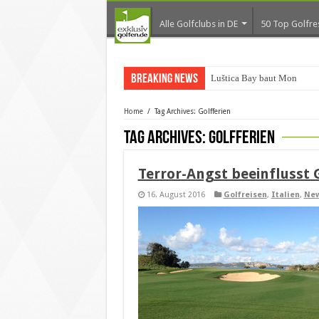
Alle Golfclubs in DE
50 Top Golfre
Breaking News
Luštica Bay baut Monteneg
Home
/
Tag Archives: Golfferien
Tag Archives:
Golfferien
Terror-Angst beeinflusst 
16. August 2016
Golfreisen
,
Italien
,
Ne