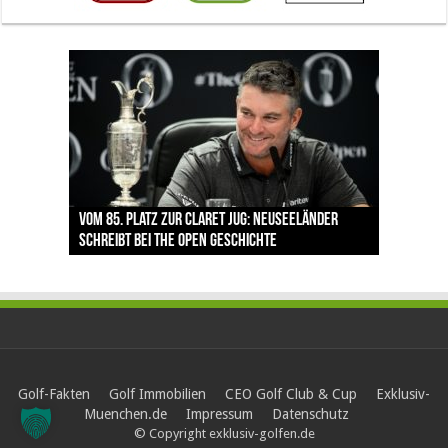
The Open 2026 in Royal Birkdale: Warum der
Der neue Trend im Golfurlaub: Warum
Luštica Bay baut Montenegros erste Golf-
Vom 85. Platz zur Claret Jug: Neuseeländer
Claret Jug: Warum Scottie Scheffler die
traditionsreiche Linksplatz zu den größten
Prävention den Abschlag verändert
Community weiter aus
schreibt bei The Open Geschichte
berühmteste Golftrophäe zurückgeben muss
Herausforderungen im Golfsport zählt
Golf-Fakten
Golf Immobilien
CEO Golf Club & Cup
Exklusiv-
Muenchen.de
Impressum
Datenschutz
© Copyright exklusiv-golfen.de