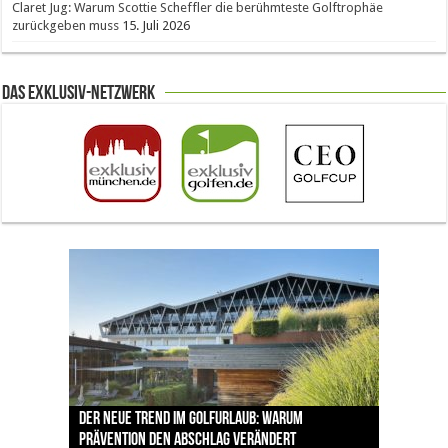
Claret Jug: Warum Scottie Scheffler die berühmteste Golftrophäe
zurückgeben muss
15. Juli 2026
Das Exklusiv-Netzwerk
The Open 2026 in Royal Birkdale: Warum der
Der neue Trend im Golfurlaub: Warum
Luštica Bay baut Montenegros erste Golf-
Vom 85. Platz zur Claret Jug: Neuseeländer
Claret Jug: Warum Scottie Scheffler die
traditionsreiche Linksplatz zu den größten
Prävention den Abschlag verändert
Community weiter aus
schreibt bei The Open Geschichte
berühmteste Golftrophäe zurückgeben muss
Herausforderungen im Golfsport zählt