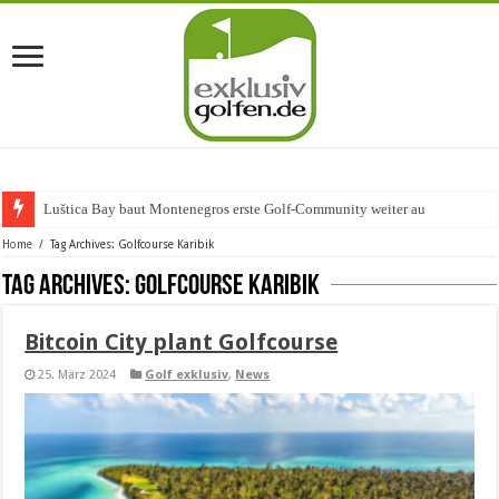
Luštica Bay baut Montenegros erste Golf-Community weiter aus
Home
/
Tag Archives: Golfcourse Karibik
Tag Archives:
Golfcourse Karibik
Bitcoin City plant Golfcourse
25. März 2024
Golf exklusiv
,
News