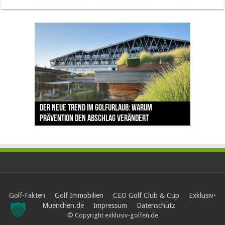
The Open 2026 in Royal Birkdale: Warum der
Der neue Trend im Golfurlaub: Warum
Luštica Bay baut Montenegros erste Golf-
Vom 85. Platz zur Claret Jug: Neuseeländer
Claret Jug: Warum Scottie Scheffler die
traditionsreiche Linksplatz zu den größten
Prävention den Abschlag verändert
Community weiter aus
schreibt bei The Open Geschichte
berühmteste Golftrophäe zurückgeben muss
Herausforderungen im Golfsport zählt
Golf-Fakten
Golf Immobilien
CEO Golf Club & Cup
Exklusiv-
Muenchen.de
Impressum
Datenschutz
© Copyright exklusiv-golfen.de