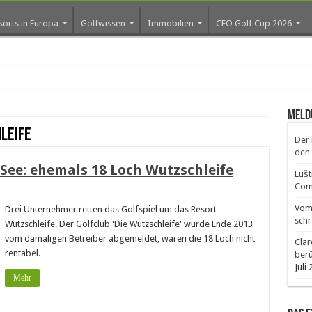
sorts in Europa
Golfwissen
Immobilien
CEO Golf Cup 2026
ro
Meld
leife
Der 
den 
See: ehemals 18 Loch Wutzschleife
Lušt
Comm
Vom 
Drei Unternehmer retten das Golfspiel um das Resort
schr
Wutzschleife. Der Golfclub 'Die Wutzschleife' wurde Ende 2013
vom damaligen Betreiber abgemeldet, waren die 18 Loch nicht
Clar
rentabel.
ber
Juli
Mehr