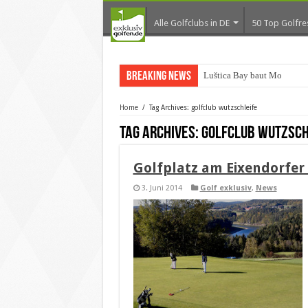
Alle Golfclubs in DE
50 Top Golfre
Breaking News
Luštica Bay baut Monteneg
Home
/
Tag Archives: golfclub wutzschleife
Tag Archives:
golfclub wutzsch
Golfplatz am Eixendorfer 
3. Juni 2014
Golf exklusiv
,
News