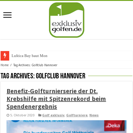
Luštica Bay baut Monteneg
Home
/
Tag Archives: Golfclub Hannover
Tag Archives:
Golfclub Hannover
Benefiz-Golfturnierserie der Dt.
Krebshilfe mit Spitzenrekord beim
Spendenergebnis
5. Oktober 2020
Golf exklusiv
,
Golfturniere
,
News