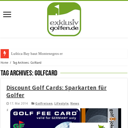
Luštica Bay baut Montenegros erste G
Home
/
Tag Archives: Golfcard
Tag Archives:
Golfcard
Discount Golf Cards: Sparkarten für
Golfer
17. Mai 2014
Golfreisen
,
Lifestyle
,
News