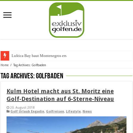
Luštica Bay baut Montenegros erste Go
Home
/
Tag Archives: Golfbaden
Tag Archives:
Golfbaden
Kulm Hotel macht aus St. Moritz eine
Golf-Destination auf 6-Sterne-Niveau
20. August 2018
Golf Urlaub Engadin
,
Golfreisen
,
Lifestyle
,
News