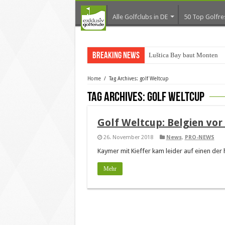
Alle Golfclubs in DE
50 Top Golfre
Breaking News
Luštica Bay baut Monteneg
Home
/
Tag Archives: golf Weltcup
Tag Archives:
golf Weltcup
Golf Weltcup: Belgien vor
26. November 2018
News
,
PRO-NEWS
Kaymer mit Kieffer kam leider auf einen der h
Mehr