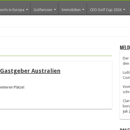
sorts in Europa
Golfwissen
Immobilien
CEO Golf Cup 2026
ros e
Meld
Der 
den 
 Gastgeber Australien
Lušt
Comm
Vom 
interen Plätze!
schr
Clar
ber
Juli