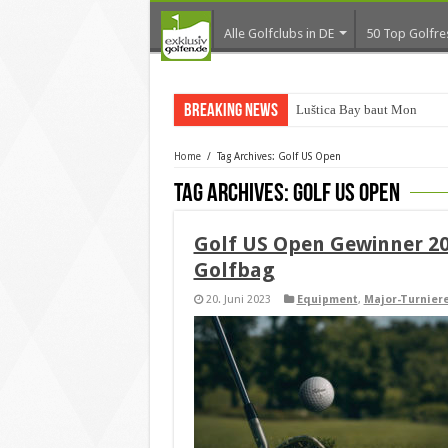
Alle Golfclubs in DE
50 Top Golfre
Breaking News
Luštica Bay baut Monteneg
Home
/
Tag Archives: Golf US Open
Tag Archives:
Golf US Open
Golf US Open Gewinner 2
Golfbag
20. Juni 2023
Equipment
,
Major-Turnier