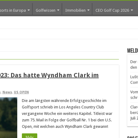
sorts in Europa
Golfwissen
Immobilien
CEO Golf Cup 2026
ros
Meld
Der 
den 
023: Das hatte Wyndham Clark im
Lušt
Comm
Vom 
e
,
News
,
US OPEN
schr
Die am längsten währende Erfolgsgeschichte im
Golfsport schrieb im Los Angeles Country Club
Clar
ber
vergangene Woche ein weiteres Kapitel. Titleist war
Juli
zum 75. Mail in Folge der Golfball Nr. 1 bei den U.S.
Open, mit welchen auch Wyndham Clark gewann!
Mehr