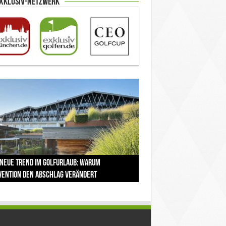
Exklusiv-Netzwerk
Open 2026 in Royal Birkdale: Warum der
 neue Trend im Golfurlaub: Warum
ica Bay baut Montenegros erste Golf-
85. Platz zur Claret Jug: Neuseeländer
et Jug: Warum Scottie Scheffler die
itionsreiche Linksplatz zu den größten
vention den Abschlag verändert
munity weiter aus
eibt bei The Open Geschichte
ühmteste Golftrophäe zurückgeben muss
ausforderungen im Golfsport zählt