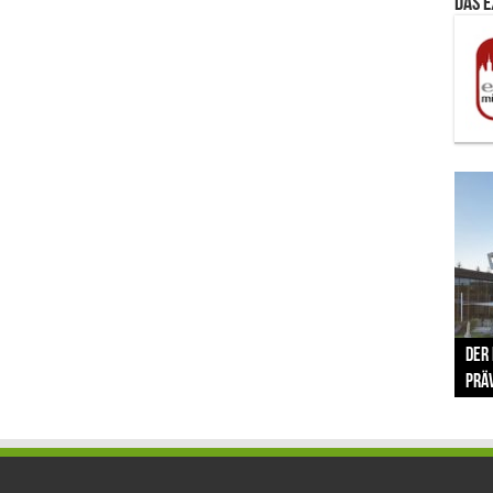
Das 
The 
Der
Lušt
Vom 
Clar
trad
Prä
Com
schr
ber
Her