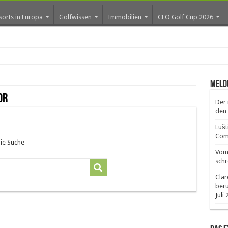
sorts in Europa
Golfwissen
Immobilien
CEO Golf Cup 2026
ros
Meld
or
Der 
den 
Lušt
Comm
die Suche
Vom 
schr
Clar
ber
Juli