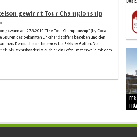
Das 
kelson gewinnt Tour Championship
n
lson gewann am 27.9.2010 "The Tour Championship" (by Coca
die Spuren des bekannten Linkshandgolfers begeben und den
nommen. Demnächst im Interview bei Exklusiv Golfen: Der
ek. Als Rechtshänder ist auch er ein Lefty - mittlerweile mit dem
The 
Der
Lušt
Vom 
Clar
trad
Prä
Com
schr
ber
Her