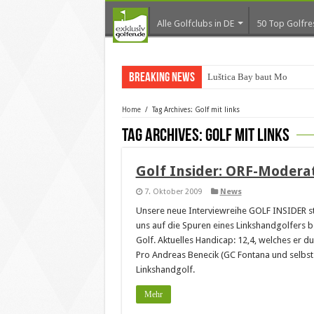
Alle Golfclubs in DE
50 Top Golfre
Breaking News
Luštica Bay baut Monteneg
Home
/
Tag Archives: Golf mit links
Tag Archives:
Golf mit links
Golf Insider: ORF-Moderat
7. Oktober 2009
News
Unsere neue Interviewreihe GOLF INSIDER st
uns auf die Spuren eines Linkshandgolfers be
Golf. Aktuelles Handicap: 12,4, welches er 
Pro Andreas Benecik (GC Fontana und selbst
Linkshandgolf.
Mehr