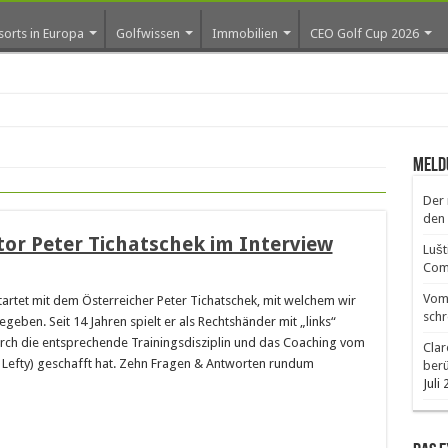
sorts in Europa
Golfwissen
Immobilien
CEO Golf Cup 2026
ro
Meld
Der 
den 
or Peter Tichatschek im Interview
Lušt
Comm
Vom 
artet mit dem Österreicher Peter Tichatschek, mit welchem wir
schr
geben. Seit 14 Jahren spielt er als Rechtshänder mit „links“
durch die entsprechende Trainingsdisziplin und das Coaching vom
Clar
 Lefty) geschafft hat. Zehn Fragen & Antworten rundum
ber
Juli