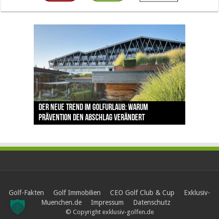
The Open 2026 in Royal Birkdale: Warum der
Der neue Trend im Golfurlaub: Warum
Luštica Bay baut Montenegros erste Golf-
Vom 85. Platz zur Claret Jug: Neuseeländer
Claret Jug: Warum Scottie Scheffler die
traditionsreiche Linksplatz zu den größten
Prävention den Abschlag verändert
Community weiter aus
schreibt bei The Open Geschichte
berühmteste Golftrophäe zurückgeben muss
Herausforderungen im Golfsport zählt
Golf-Fakten
Golf Immobilien
CEO Golf Club & Cup
Exklusiv-
Muenchen.de
Impressum
Datenschutz
© Copyright exklusiv-golfen.de