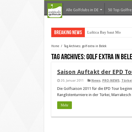
Alle Golfclubs in DE
50 Top Golfre
Breaking News
Luštica Bay baut Monteneg
Home
/
Tag Archives: golf extra in Belek
Tag Archives:
golf extra in Bel
Saison Auftakt der EPD Tou
20. Januar 2011
News
,
PRO-NEWS
,
Türke
Die Golfsaison 2011 für die EPD Tour beginnt
Ranglistenturniere in der Türkei, Marrakesch
Mehr