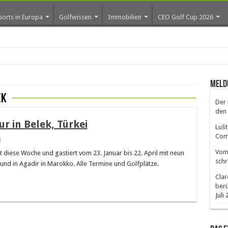
sorts in Europa
Golfwissen
Immobilien
CEO Golf Cup 2026
ro
Meld
ek
Der 
den 
r in Belek, Türkei
Lušt
Comm
i
Vom 
 diese Woche und gastiert vom 23. Januar bis 22. April mit neun
schr
 und in Agadir in Marokko. Alle Termine und Golfplätze.
Clar
ber
Juli