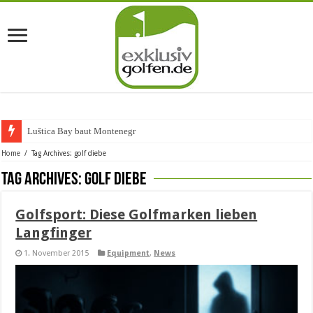
Luštica Bay baut Montenegros er
Home
/
Tag Archives: golf diebe
Tag Archives:
golf diebe
Golfsport: Diese Golfmarken lieben
Langfinger
1. November 2015
Equipment
,
News