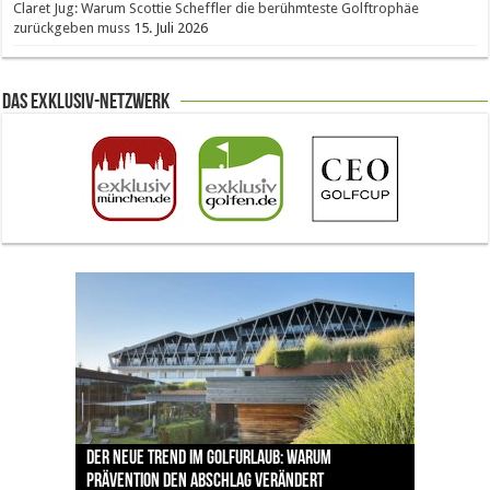
Claret Jug: Warum Scottie Scheffler die berühmteste Golftrophäe
zurückgeben muss
15. Juli 2026
Das Exklusiv-Netzwerk
The Open 2026 in Royal Birkdale: Warum der
Der neue Trend im Golfurlaub: Warum
Luštica Bay baut Montenegros erste Golf-
Vom 85. Platz zur Claret Jug: Neuseeländer
Claret Jug: Warum Scottie Scheffler die
traditionsreiche Linksplatz zu den größten
Prävention den Abschlag verändert
Community weiter aus
schreibt bei The Open Geschichte
berühmteste Golftrophäe zurückgeben muss
Herausforderungen im Golfsport zählt