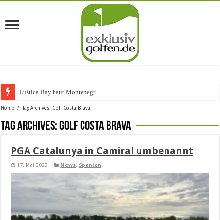
Luštica Bay baut Montenegros ers
Home
/
Tag Archives: Golf Costa Brava
Tag Archives:
Golf Costa Brava
PGA Catalunya in Camiral umbenannt
17. Mai 2023
News
,
Spanien