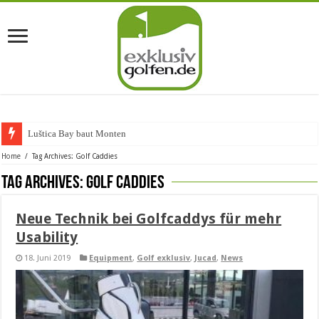
Luštica Bay baut Montenegros
Home
/
Tag Archives: Golf Caddies
Tag Archives:
Golf Caddies
Neue Technik bei Golfcaddys für mehr
Usability
18. Juni 2019
Equipment
,
Golf exklusiv
,
Jucad
,
News