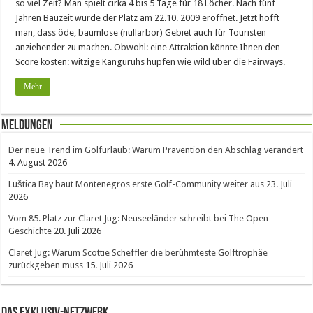
so viel Zeit? Man spielt cirka 4 bis 5 Tage für 18 Löcher. Nach fünf
Jahren Bauzeit wurde der Platz am 22.10. 2009 eröffnet. Jetzt hofft
man, dass öde, baumlose (nullarbor) Gebiet auch für Touristen
anziehender zu machen. Obwohl: eine Attraktion könnte Ihnen den
Score kosten: witzige Känguruhs hüpfen wie wild über die Fairways.
Mehr
Meldungen
Der neue Trend im Golfurlaub: Warum Prävention den Abschlag verändert
4. August 2026
Luštica Bay baut Montenegros erste Golf-Community weiter aus
23. Juli
2026
Vom 85. Platz zur Claret Jug: Neuseeländer schreibt bei The Open
Geschichte
20. Juli 2026
Claret Jug: Warum Scottie Scheffler die berühmteste Golftrophäe
zurückgeben muss
15. Juli 2026
Das Exklusiv-Netzwerk