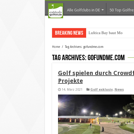
Alle Golfclubs in DE
50 Top Golfre
Breaking News
Luštica Bay baut Monteneg
Home
/
Tag Archives: gofundme.com
Tag Archives:
gofundme.com
Golf spielen durch Crowdf
Projekte
14. März 2021
Golf exklusiv
,
News