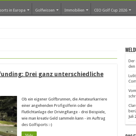
sorts in Europa
Golfwissen
Immobilien
CEO Golf Cup 2026
Meld
Der 
den 
unding: Drei ganz unterschiedliche
Lušt
Comm
Vom 
schr
Ob ein eigener Golfbrunnen, die Amateurkarriere
einer angehenden Profigolferin oder die
Clar
ber
Flutlichtanlage der DrivingRange - drei Beispiele,
Juli
wie man kreativ Geld sammeln kann - im Auftrag
des Golfsports :-)
Mehr