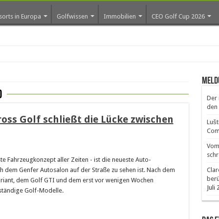
sorts in Europa
Golfwissen
Immobilien
CEO Golf Cup 2026
Meld
0
Der 
den 
oss Golf schließt die Lücke zwischen
Lušt
Comm
Vom 
schr
te Fahrzeugkonzept aller Zeiten - ist die neueste Auto-
h dem Genfer Autosalon auf der Straße zu sehen ist. Nach dem
Clar
ber
Variant, dem Golf GTI und dem erst vor wenigen Wochen
Juli
nständige Golf-Modelle.