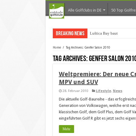
Alle Golfclubs in DE
50 Top Golfre
Breaking News
Luštica Bay baut Montene
Home
/
Tag Archives: Genfer Salon 2010
Tag Archives:
Genfer Salon 201
Weltpremiere: Der neue Cr
MPV und SUV
28. Februar 2010
Lifestyle
,
News
Die aktuelle Golf-Baureihe - das erfoglreichs
Generation von Volkswagen, welche erst nac
klassischen Golf, dem Golf Plus, dem Golf 
eingeführten Golf R gibt es jetzt sechs eige
Mehr