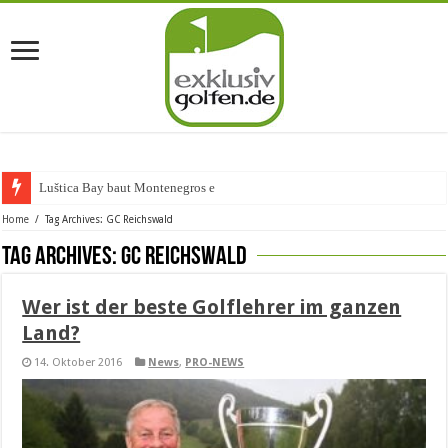
Luštica Bay baut Montenegros erste
Home
/
Tag Archives: GC Reichswald
Tag Archives:
GC Reichswald
Wer ist der beste Golflehrer im ganzen
Land?
14. Oktober 2016
News
,
PRO-NEWS