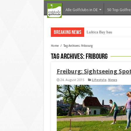
Alle Golfclubs in DE
50 Top Golfre
Breaking News
Luštica Bay baut Monten
Home
/
Tag Archives: fribourg
Tag Archives:
fribourg
Freiburg: Sightseeing Spot
24. August 2015
Lifestyle
,
News