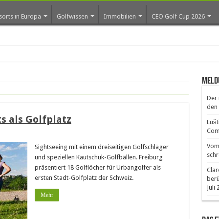
sorts in Europa
Golfwissen
Immobilien
CEO Golf Cup 2026
Meld
Der 
den 
s als Golfplatz
Lušt
Comm
Vom 
Sightseeing mit einem dreiseitigen Golfschläger
schr
und speziellen Kautschuk-Golfbällen. Freiburg
präsentiert 18 Golflöcher für Urbangolfer als
Clar
ersten Stadt-Golfplatz der Schweiz.
ber
Juli
Mehr