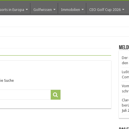
sorts in Europa
Golfwissen
Immobilien
CEO Golf Cup 2026
Meld
Der 
den 
Lušt
Comm
die Suche
Vom 
schr
Clar
ber
Juli