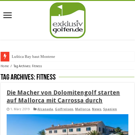
Luštica Bay baut Montenegros e
Home
/
Tag Archives: Fitness
Tag Archives:
Fitness
Die Macher von Dolomitengolf starten
auf Mallorca mit Carrossa durch
1. März 2019
Alcanada
,
Golfreisen
,
Mallorca
,
News
,
Spanien