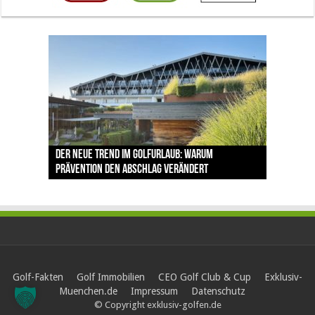
The Open 2026 in Royal Birkdale: Warum der
Der neue Trend im Golfurlaub: Warum
Luštica Bay baut Montenegros erste Golf-
Vom 85. Platz zur Claret Jug: Neuseeländer
Claret Jug: Warum Scottie Scheffler die
traditionsreiche Linksplatz zu den größten
Prävention den Abschlag verändert
Community weiter aus
schreibt bei The Open Geschichte
berühmteste Golftrophäe zurückgeben muss
Herausforderungen im Golfsport zählt
Golf-Fakten
Golf Immobilien
CEO Golf Club & Cup
Exklusiv-
Muenchen.de
Impressum
Datenschutz
© Copyright exklusiv-golfen.de