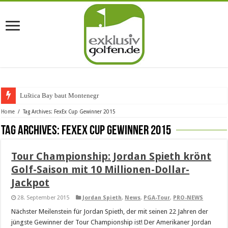
Luštica Bay baut Montenegros
Home
/
Tag Archives: FexEx Cup Gewinner 2015
Tag Archives:
FexEx Cup Gewinner 2015
Tour Championship: Jordan Spieth krönt
Golf-Saison mit 10 Millionen-Dollar-
Jackpot
28. September 2015
Jordan Spieth
,
News
,
PGA-Tour
,
PRO-NEWS
Nächster Meilenstein für Jordan Spieth, der mit seinen 22 Jahren der
jüngste Gewinner der Tour Championship ist! Der Amerikaner Jordan