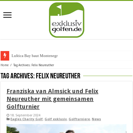
Luštica Bay baut Montenegros e
Home
/
Tag Archives: Felix Neureuther
Tag Archives:
Felix Neureuther
Franziska van Almsick und Felix
Neureuther mit gemeinsamen
Golfturnier
18. September 2024
Eagles Charity Golf
,
Golf exklusiv
,
Golfturniere
,
News