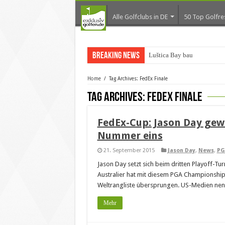
Alle Golfclubs in DE
50 Top Golfre
Breaking News
Luštica Bay baut Monten
Home
/
Tag Archives: FedEx Finale
Tag Archives:
FedEx Finale
FedEx-Cup: Jason Day gew
Nummer eins
21. September 2015
Jason Day
,
News
,
PG
Jason Day setzt sich beim dritten Playoff-T
Australier hat mit diesem PGA Championship-
Weltrangliste übersprungen. US-Medien nenne
Mehr