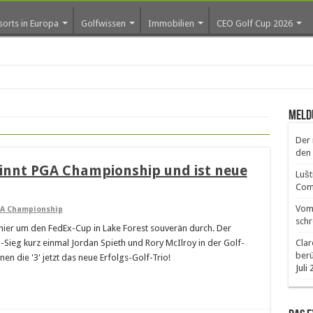
sorts in Europa
Golfwissen
Immobilien
CEO Golf Cup 2026
Meld
Der 
den 
innt PGA Championship und ist neue
Lušt
Comm
Vom 
A Championship
schr
urnier um den FedEx-Cup in Lake Forest souverän durch. Der
Sieg kurz einmal Jordan Spieth und Rory McIlroy in der Golf-
Clar
ber
n die '3' jetzt das neue Erfolgs-Golf-Trio!
Juli