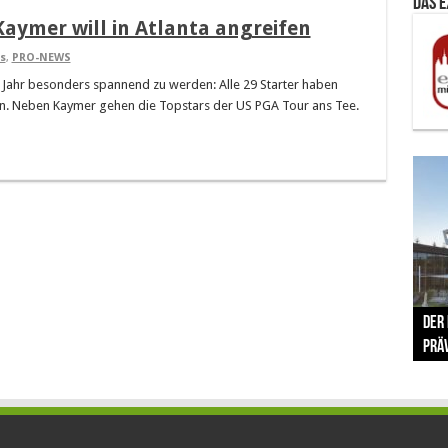
Das 
Kaymer will in Atlanta angreifen
s
,
PRO-NEWS
 Jahr besonders spannend zu werden: Alle 29 Starter haben
n. Neben Kaymer gehen die Topstars der US PGA Tour ans Tee.
The 
Der
Lušt
Vom 
Clar
trad
Prä
Com
schr
ber
Her