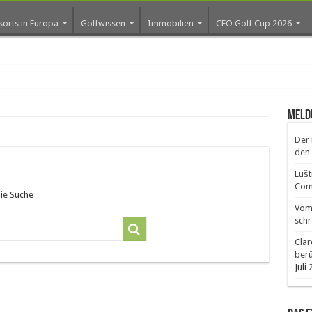
sorts in Europa
Golfwissen
Immobilien
CEO Golf Cup 2026
Meld
Der 
den 
Lušt
Comm
die Suche
Vom 
schr
Clar
ber
Juli