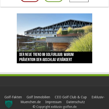
The Open 2026 in Royal Birkdale: Warum der
Der neue Trend im Golfurlaub: Warum
Luštica Bay baut Montenegros erste Golf-
Vom 85. Platz zur Claret Jug: Neuseeländer
Claret Jug: Warum Scottie Scheffler die
traditionsreiche Linksplatz zu den größten
Prävention den Abschlag verändert
Community weiter aus
schreibt bei The Open Geschichte
berühmteste Golftrophäe zurückgeben muss
Herausforderungen im Golfsport zählt
Golf-Fakten
Golf Immobilien
CEO Golf Club & Cup
Exklusiv-
Muenchen.de
Impressum
Datenschutz
© Copyright exklusiv-golfen.de