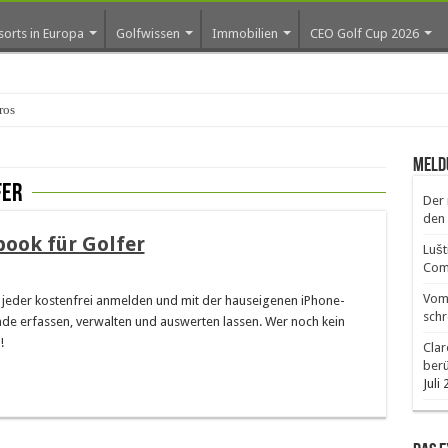
sorts in Europa
Golfwissen
Immobilien
CEO Golf Cup 2026
os erste G
Meld
fer
Der 
den 
book für Golfer
Lušt
Comm
Vom 
 jeder kostenfrei anmelden und mit der hauseigenen iPhone-
schr
nde erfassen, verwalten und auswerten lassen. Wer noch kein
!
Clar
ber
Juli