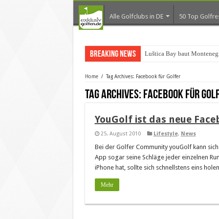
Alle Golfclubs in DE
50 Top Golfre
Breaking News
Luštica Bay baut Montenegr
Home
/
Tag Archives: Facebook für Golfer
Tag Archives:
Facebook für Gol
YouGolf ist das neue Face
25. August 2010
Lifestyle
,
News
Bei der Golfer Community youGolf kann sich
App sogar seine Schläge jeder einzelnen Ru
iPhone hat, sollte sich schnellstens eins holen
Mehr